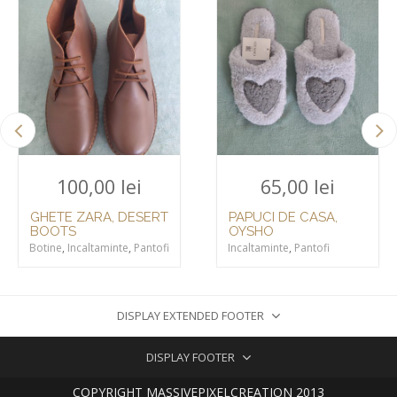
100,00
lei
65,00
lei
GHETE ZARA, DESERT
PAPUCI DE CASA,
BOOTS
OYSHO
Botine
,
Incaltaminte
,
Pantofi
Incaltaminte
,
Pantofi
DISPLAY EXTENDED FOOTER
DISPLAY FOOTER
COPYRIGHT MASSIVEPIXELCREATION 2013