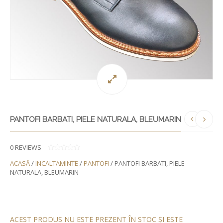
PANTOFI BARBATI, PIELE NATURALA, BLEUMARIN
0
REVIEWS
0
ACASĂ
/
INCALTAMINTE
/
PANTOFI
/ PANTOFI BARBATI, PIELE
D
I
NATURALA, BLEUMARIN
N
5
ACEST PRODUS NU ESTE PREZENT ÎN STOC ȘI ESTE