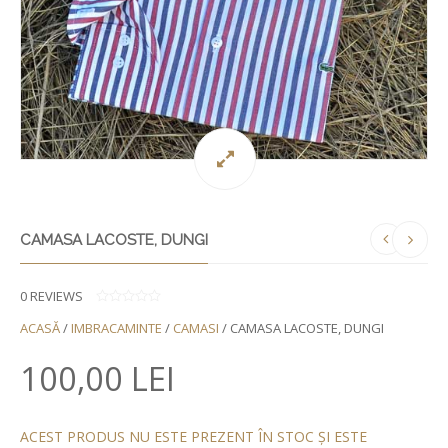
CAMASA LACOSTE, DUNGI
0
REVIEWS
0
ACASĂ
/
IMBRACAMINTE
/
CAMASI
/ CAMASA LACOSTE, DUNGI
D
I
N
100,00
LEI
5
ACEST PRODUS NU ESTE PREZENT ÎN STOC ȘI ESTE